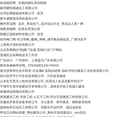
鱼福婚庆网 - 全面的婚礼策划指南
蘇州榮恒精細化工有限公司
台湾志腾新能源有限公司 - 首页
新丰威姆混流风机股份公司
柳州养花网 - 花卉_养花技巧_花卉知识大全_养花达人第一网
海豹宠物网 - 您身边养宠社群
西藏正源新材料有限公司 - 首页
徐州阀门网-专注球阀_蝶阀_闸阀_调节阀采购批发_厂家供应平
上海风仟清科技有限公司
北京泵阀网|行情|阀门交易-泵阀行业门户网站
宽城区志有网络技术工作室
广告设计、广告制作、上海蕊贝广告有限公司
斯坦美琳钢琴官网_ STEINMEILEN PIANO
废旧沥青再生技术研发-非金属矿及制品销售-温岭市纳洋建筑工业科技有限公司
四川依丹平行汽车租赁有限公司、汽车租赁服务
山东彩天恩无人机科技有限公司_民用无人机及其配件的生产
平湖市扎朋市政建设开发有限公司，道路及市政工程施工建设
南通傅连慈物流有限公司
房屋建筑工程-市政工程-土石方工程-邢台百雯建筑工程有限公司
安徽圣萨家具装备有限公司、办公家具、教学家具、钢制家具销售
盘锦灿舒石油化工有限公司、危险化学品经营、成品油批发
呼伦贝尔网站搭建_网站建设公司_网站开发搭建设计_seo优化