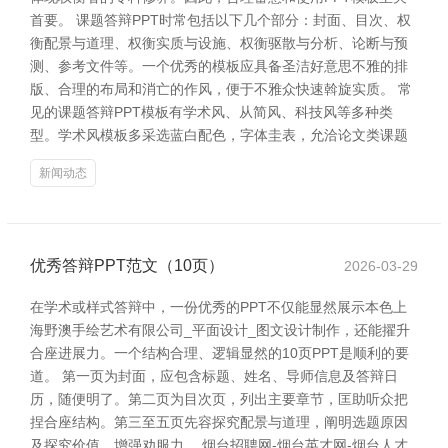
首要。 课题答辩PPT时常包括以下几个部分：封面、目次、权
衡配景与道理、权衡实质与设施、权衡驱散与分析、论断与预
测、参考文件等。一个优秀的模板应具备圣洁好意思不雅的排
版、合理的布局和消亡的作风，便于不雅众快速斡旋实质。 常
见的课题答辩PPT模板有学术风、从简风、科技风等多种类
型。学术风模板多采选蓝白配色，字体圭表，允洽论文类课题
新闻动态
优秀答辩PPT范文（10页）
2026-03-29
在学术或样式答辩中，一份优秀的PPT不仅能显然展示本色上
海野澳手绘艺术有限公司_平面设计_图文设计制作，还能擢升
合座进展力。一个结构合理、逻辑显然的10页PPT是顺利的要
道。 第一页为封面，应包含标题、姓名、导师信息及答辩日
历，随便明了。第二页为目次页，列出主要章节，匡助听众把
捏合座结构。第三至五页先容探究配景与道理，阐明选题原因
及探究价值，增强劝服力。 烟台招聘网-烟台英才网-烟台人才