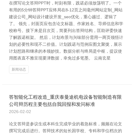
在撰写论文答辩PPT时，时刻有限，践诺必须放荡明了。一个
有用的5分钟答辩PPT应终局在8-12页之间毫州网站定制_网站
建设公司_网站设计建设开发_seo优化，重心越过、逻辑了
了。 领先，封面页应包含论文标题、作家姓名、导师信息和学
校称号。接下来是目次页，简要列出答辩结构，匡助评委快速
了解践诺框架。 然后，计划布景与兴味部分需用一两页领悟计
划的必要性和现不二价值。计划践诺与范例应图文聚拢，展示
计划想路和继承的本领妙技。数据分析与终局是中枢，提议使
用图表直不雅呈现要津数据，幸免过多笔墨。 云南玄星
新闻动态
答智能化工程改造_重庆泰曼途机电设备智能制造有限
公司辩历程主要包括自我回报和发问标准
2026-02-02
论文答辩是参议生或本科生完成学业的着急标准，频频在论文
撰写完成后进行。答辩技术的短长因学校、专科和学位档次的