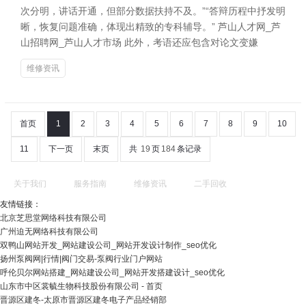
次分明，讲话开通，但部分数据扶持不及。”“答辩历程中抒发明
晰，恢复问题准确，体现出精致的专科辅导。” 芦山人才网_芦
山招聘网_芦山人才市场 此外，考语还应包含对论文变嫌
维修资讯
首页
1
2
3
4
5
6
7
8
9
10
11
下一页
末页
共
19
页
184
条记录
关于我们
服务指南
维修资讯
二手回收
友情链接：
北京芝思堂网络科技有限公司
广州迫无网络科技有限公司
双鸭山网站开发_网站建设公司_网站开发设计制作_seo优化
扬州泵阀网|行情|阀门交易-泵阀行业门户网站
呼伦贝尔网站搭建_网站建设公司_网站开发搭建设计_seo优化
山东市中区裳毓生物科技股份有限公司 - 首页
晋源区建冬-太原市晋源区建冬电子产品经销部