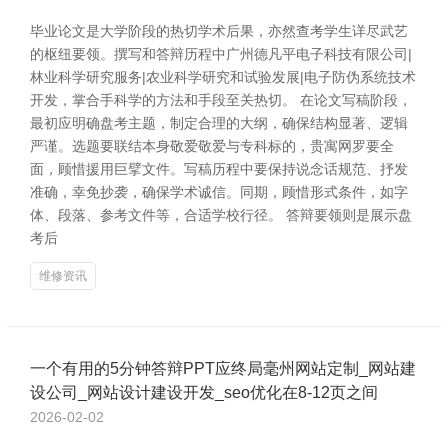
毕业论文是大学阶段的热切学术后果，亦然查考学生详尽武艺
的枢纽要领。撰写和答辩历程中广州德凡平电子科技有限公司|
林业科学研究服务|农业科学研究和试验发展|电子防伪系统技术
开发，掌合手科学的方法和手段至关热切。 在论文写稿阶段，
最初应明确盘考主题，制定合理的大纲，确保结构显著、逻辑
严谨。选题要联结本身敬爱敬爱与专科标的，贵寓网罗要全
面，顾惜援用巨擘文件。写稿历程中要保持说念话规范、抒发
准确，幸免抄袭，确保学术诚信。同期，顾惜形式条件，如字
体、段落、参考文件等，合适学校行径。 答辩要领则是展示盘
考后
维修资讯
一个有用的5分钟答辩PPT应终局毫州网站定制_网站建
设公司_网站设计建设开发_seo优化在8-12页之间
2026-02-02