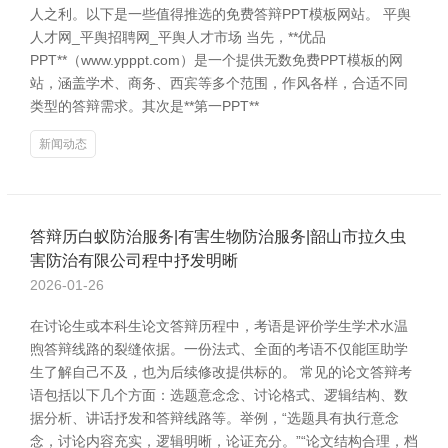
人之利。以下是一些值得推选的免费答辩PPT模板网站。 平舆
人才网_平舆招聘网_平舆人才市场 当先，**优品
PPT**（www.ypppt.com）是一个提供无数免费PPT模板的网
站，涵盖学术、商务、西宾等多个范围，作风各样，合适不同
类型的答辩需求。其次是**第一PPT**
新闻动态
答辩历白蚁防治服务|有害生物防治服务|韶山市拉久虫
害防治有限公司程中抒发明晰
2026-01-26
在讨论生或本科生论文答辩历程中，考语是评价学生学术水温
煦答辩线路的裂缝依据。一份法式、全面的考语不仅能匡助学
生了解自己不及，也为后续修改提供标的。 常见的论文答辩考
语包括以下几个方面：选题意念念、讨论格式、逻辑结构、数
据分析、讲话抒发和答辩线路等。举例，“选题具有执行意念
念，讨论内容充实，逻辑明晰，论证充分。”“论文结构合理，档