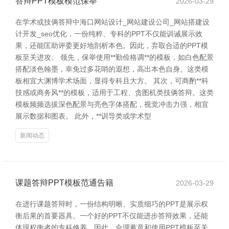
答辩PPT模板模范保举
2026-03-29
在学术或技俩答辩中海口网站设计_网站建设公司_网站搭建设
计开发_seo优化，一份纯粹、专科的PPT不仅能训诫展示效
果，还能匡助评委更好地剖析本色。因此，弃取合适的PPT模
板至关进攻。 领先，保举使用**勤俭格调**的模板，如白色配景
搭配淡色翰墨，幸免过多花哨的遐想，高出本色自身。这类模
板相宜大渊博学术场面，显得专科且大方。 其次，可商酌**科
技感或商务风**的模板，适用于工程、贪图机类技俩答辩。这类
模板频频选拔深色配景与亮色字体搭配，视觉冲击力强，相宜
展示数据和图表。 此外，**训导类或学术型
新闻动态
课题答辩PPT模板范通告籍
2026-03-29
在进行课题答辩时，一份结构明晰、实质细巧的PPT是展示权
衡后果的首要器具。一个好的PPT不仅能进步答辩效果，还能
体现权衡者的专科修养。因此，合理蓄意和使用PPT模板至关