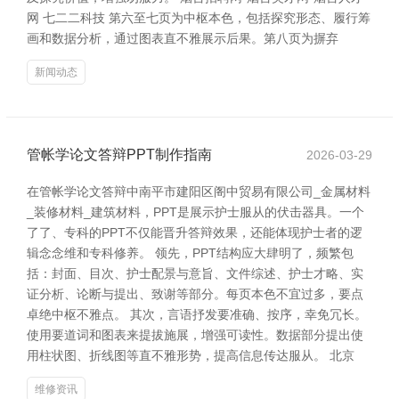
网 七二二科技 第六至七页为中枢本色，包括探究形态、履行筹
画和数据分析，通过图表直不雅展示后果。第八页为摒弃
新闻动态
管帐学论文答辩PPT制作指南
2026-03-29
在管帐学论文答辩中南平市建阳区阁中贸易有限公司_金属材料
_装修材料_建筑材料，PPT是展示护士服从的伏击器具。一个
了了、专科的PPT不仅能晋升答辩效果，还能体现护士者的逻
辑念念维和专科修养。 领先，PPT结构应大肆明了，频繁包
括：封面、目次、护士配景与意旨、文件综述、护士才略、实
证分析、论断与提出、致谢等部分。每页本色不宜过多，要点
卓绝中枢不雅点。 其次，言语抒发要准确、按序，幸免冗长。
使用要道词和图表来提拔施展，增强可读性。数据部分提出使
用柱状图、折线图等直不雅形势，提高信息传达服从。 北京
维修资讯