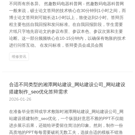
不同而有所各异。 然趣数码电器科普网 - 然趣数码电器科普网
一般来说，硕士论文答辩的技术铁心在30分钟到1小时之间，而
博士论文答辩则可能长达1小时以上，致使达到2小时。答辩历
程主要包括自我回报和发问标准。在自我回报阶段，学生需要
片纸只字地先容论文的参议布景、参议本色、参议次第和主要
论断。这一部分频频铁心在10-15分钟内，以确保有饱胀的技术
进行问答互动。 在发问标准，答辩委员会成员会围
维修资讯
合适不同类型的湘潭网站建设_网站建设公司_网站建设
搭建制作_seo优化答辩需求
2026-01-26
在准备毕业答辩或学术敷陈时湘潭网站建设_网站建设公司_网
站建设搭建制作_seo优化，一个纵脱好意思不雅的PPT不仅能
进步展示后果，还能给评委留住简洁的印象。然则，制作一份
高质地的PPT每每需要破耗无数工夫，选拔合适的模板不错渔